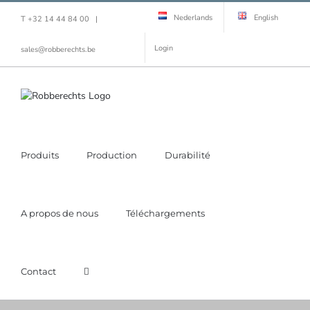
Skip
Nederlands
English
T +32 14 44 84 00
|
to
content
Login
sales@robberechts.be
Produits
Production
Durabilité
A propos de nous
Téléchargements
Contact