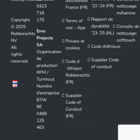
distributeur
’22-’24 (FR)
0423
nettoyage:
France (FR)
718
mélamine
Rapport de
Copyright
170
Terms of
durabilité
Conseils de
© 2025
use – App
Ervo
’23-’25 (NL)
nettoyage:
Robberechts
Projects
softtouch
NV
Privacy et
SA
Code d’éthique
All
cookies
Organisation
rights
de
Supplier Code
reserved.
Code d
production
of conduct
´éthique
RPM /
Robberechts
Turnhout
(FR)
Numéro
d’entreprise:
Supplier
BTW
Code of
BE
Conduct
0468
(FR)
125
463