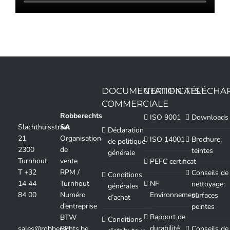
DOCUMENTATION
CERTIFICATS
TÉLÉCHA
COMMERCIALE
Robberechts
ISO 9001
Downloads
Slachthuisstraat
SA
Déclaration
21
Organisation
ISO 14001
Brochure:
de politique
2300
de
teintes
générale
Turnhout
vente
PEFC certificat
T +32
RPM /
Conseils de
Conditions
14 44
Turnhout
NF
nettoyage:
générales
84 00
Numéro
Environnement
surfaces
d’achat
d’entreprise
peintes
Rapport de
BTW
Conditions
durabilité
sales@robberechts.be
BE
Conseils de