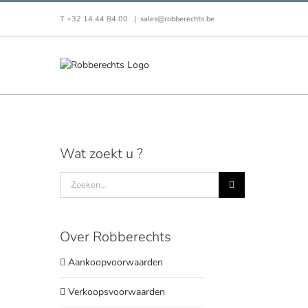
Skip
T +32 14 44 84 00
|
sales@robberechts.be
to
content
Wat zoekt u ?
Zoeken
naar:
Over Robberechts
Aankoopvoorwaarden
Verkoopsvoorwaarden