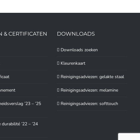
N & CERTIFICATEN
DOWNLOADS
Downloads zoeken
1
Kleurenkaart
ficaat
Reinigingsadviezen: gelakte staal
nnement
Reinigingsadviezen: melamine
idsverslag ’23 – ’25
Reinigingsadviezen: softtouch
 durabilité ’22 – ’24